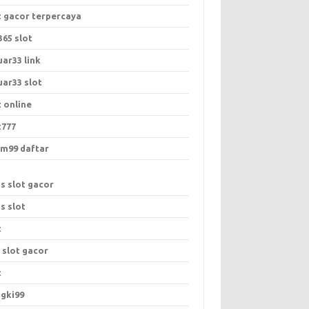
t gacor terpercaya
365 slot
uar33 link
uar33 slot
t online
t777
m99 daftar
us slot gacor
us slot
t
k slot gacor
t
gki99