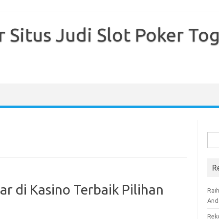
r Situs Judi Slot Poker To
Sea
for:
R
 di Kasino Terbaik Pilihan
Rai
And
Rek