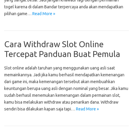
yang sangat besar. Jadi jangan khawatir lagi dengan permainan
togel karena di dalam Bandar terpercaya anda akan mendapatkan
pilihan game…
Read More »
Cara Withdraw Slot Online
Tercepat Panduan Buat Pemula
Slot online adalah taruhan yang menggunakan uang asli saat
memainkannya. Jadi jika kamu berhasil mendapatkan kemenangan
dari game ini, maka kemenangan tersebut akan membuahkan
keuntungan berupa uang asli dengan nominal yang besar. Jika kamu
sudah berhasil menemukan kemenangan dalam permainan slot,
kamu bisa melakukan withdraw atau penarikan dana. Withdraw
sendiri bisa dilakukan kapan saja tapi…
Read More »