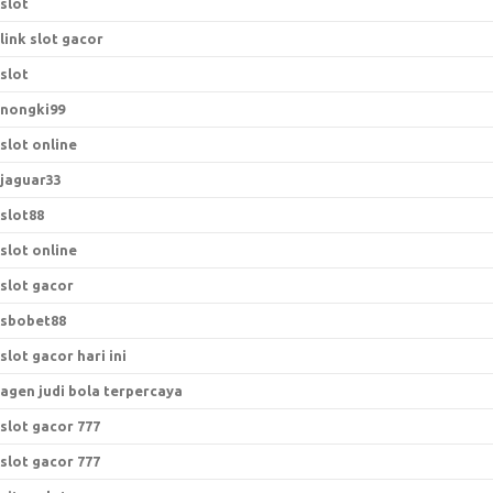
slot
link slot gacor
slot
nongki99
slot online
jaguar33
slot88
slot online
slot gacor
sbobet88
slot gacor hari ini
agen judi bola terpercaya
slot gacor 777
slot gacor 777