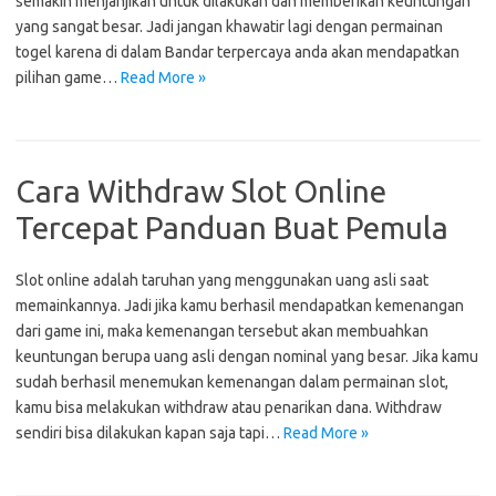
semakin menjanjikan untuk dilakukan dan memberikan keuntungan
yang sangat besar. Jadi jangan khawatir lagi dengan permainan
togel karena di dalam Bandar terpercaya anda akan mendapatkan
pilihan game…
Read More »
Cara Withdraw Slot Online
Tercepat Panduan Buat Pemula
Slot online adalah taruhan yang menggunakan uang asli saat
memainkannya. Jadi jika kamu berhasil mendapatkan kemenangan
dari game ini, maka kemenangan tersebut akan membuahkan
keuntungan berupa uang asli dengan nominal yang besar. Jika kamu
sudah berhasil menemukan kemenangan dalam permainan slot,
kamu bisa melakukan withdraw atau penarikan dana. Withdraw
sendiri bisa dilakukan kapan saja tapi…
Read More »