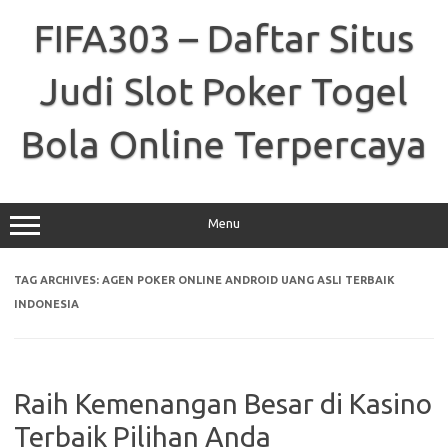
Skip
to
FIFA303 – Daftar Situs
content
Judi Slot Poker Togel
Bola Online Terpercaya
Menu
TAG ARCHIVES:
AGEN POKER ONLINE ANDROID UANG ASLI TERBAIK
INDONESIA
Raih Kemenangan Besar di Kasino
Terbaik Pilihan Anda