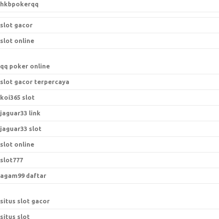
hkbpokerqq
slot gacor
slot online
qq poker online
slot gacor terpercaya
koi365 slot
jaguar33 link
jaguar33 slot
slot online
slot777
agam99 daftar
situs slot gacor
situs slot