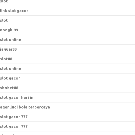
slot
link slot gacor
slot
nongki99
slot online
jaguar33
slot88
slot online
slot gacor
sbobet88
slot gacor hari ini
agen judi bola terpercaya
slot gacor 777
slot gacor 777