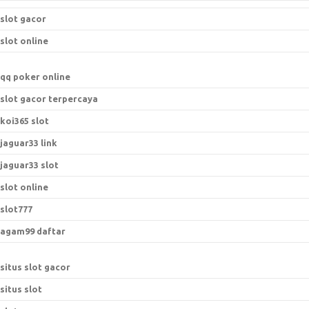
slot gacor
slot online
qq poker online
slot gacor terpercaya
koi365 slot
jaguar33 link
jaguar33 slot
slot online
slot777
agam99 daftar
situs slot gacor
situs slot