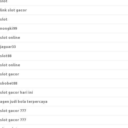
slot
link slot gacor
slot
nongki99
slot online
jaguar33
slot88
slot online
slot gacor
sbobet88
slot gacor hari ini
agen judi bola terpercaya
slot gacor 777
slot gacor 777