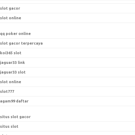
slot gacor
slot online
qq poker online
slot gacor terpercaya
koi365 slot
jaguar33 link
jaguar33 slot
slot online
slot777
agam99 daftar
situs slot gacor
situs slot