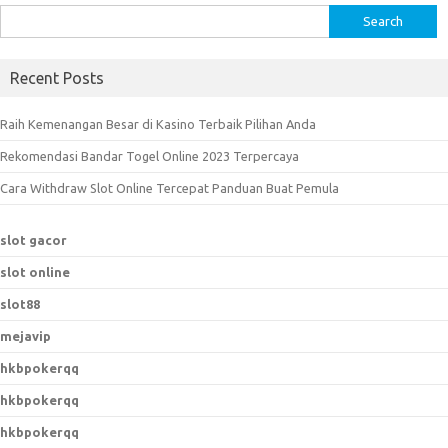
S
e
a
Recent Posts
r
c
Raih Kemenangan Besar di Kasino Terbaik Pilihan Anda
h
Rekomendasi Bandar Togel Online 2023 Terpercaya
f
o
Cara Withdraw Slot Online Tercepat Panduan Buat Pemula
r
:
slot gacor
slot online
slot88
mejavip
hkbpokerqq
hkbpokerqq
hkbpokerqq