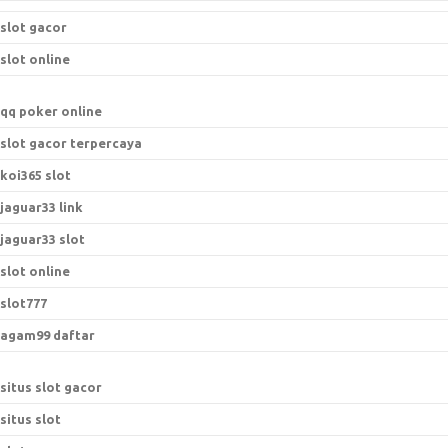
slot gacor
slot online
qq poker online
slot gacor terpercaya
koi365 slot
jaguar33 link
jaguar33 slot
slot online
slot777
agam99 daftar
situs slot gacor
situs slot