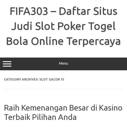
Skip
to
FIFA303 – Daftar Situs
content
Judi Slot Poker Togel
Bola Online Terpercaya
Menu
CATEGORY ARCHIVES:
SLOT GACOR 15
Raih Kemenangan Besar di Kasino
Terbaik Pilihan Anda