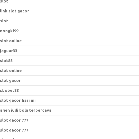
slot
link slot gacor
slot
nongki99
slot online
jaguar33
slot88
slot online
slot gacor
sbobet88
slot gacor hari ini
agen judi bola terpercaya
slot gacor 777
slot gacor 777