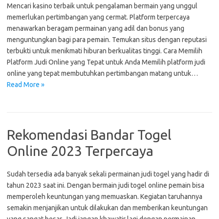
Mencari kasino terbaik untuk pengalaman bermain yang unggul
memerlukan pertimbangan yang cermat. Platform terpercaya
menawarkan beragam permainan yang adil dan bonus yang
menguntungkan bagi para pemain. Temukan situs dengan reputasi
terbukti untuk menikmati hiburan berkualitas tinggi. Cara Memilih
Platform Judi Online yang Tepat untuk Anda Memilih platform judi
online yang tepat membutuhkan pertimbangan matang untuk…
Read More »
Rekomendasi Bandar Togel
Online 2023 Terpercaya
Sudah tersedia ada banyak sekali permainan judi togel yang hadir di
tahun 2023 saat ini. Dengan bermain judi togel online pemain bisa
memperoleh keuntungan yang memuaskan. Kegiatan taruhannya
semakin menjanjikan untuk dilakukan dan memberikan keuntungan