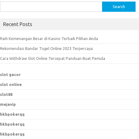
S
e
a
Recent Posts
r
c
Raih Kemenangan Besar di Kasino Terbaik Pilihan Anda
h
Rekomendasi Bandar Togel Online 2023 Terpercaya
f
o
Cara Withdraw Slot Online Tercepat Panduan Buat Pemula
r
:
slot gacor
slot online
slot88
mejavip
hkbpokerqq
hkbpokerqq
hkbpokerqq