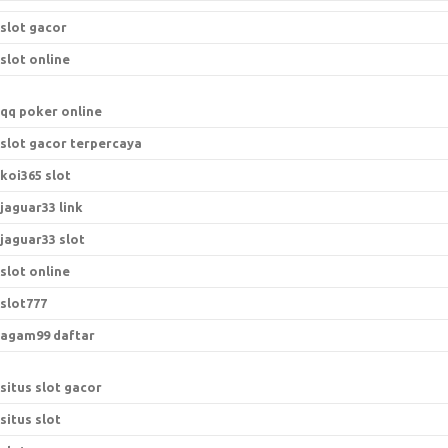
slot gacor
slot online
qq poker online
slot gacor terpercaya
koi365 slot
jaguar33 link
jaguar33 slot
slot online
slot777
agam99 daftar
situs slot gacor
situs slot