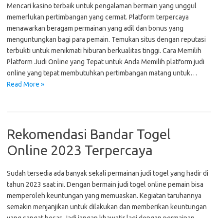
Mencari kasino terbaik untuk pengalaman bermain yang unggul
memerlukan pertimbangan yang cermat. Platform terpercaya
menawarkan beragam permainan yang adil dan bonus yang
menguntungkan bagi para pemain. Temukan situs dengan reputasi
terbukti untuk menikmati hiburan berkualitas tinggi. Cara Memilih
Platform Judi Online yang Tepat untuk Anda Memilih platform judi
online yang tepat membutuhkan pertimbangan matang untuk…
Read More »
Rekomendasi Bandar Togel
Online 2023 Terpercaya
Sudah tersedia ada banyak sekali permainan judi togel yang hadir di
tahun 2023 saat ini. Dengan bermain judi togel online pemain bisa
memperoleh keuntungan yang memuaskan. Kegiatan taruhannya
semakin menjanjikan untuk dilakukan dan memberikan keuntungan