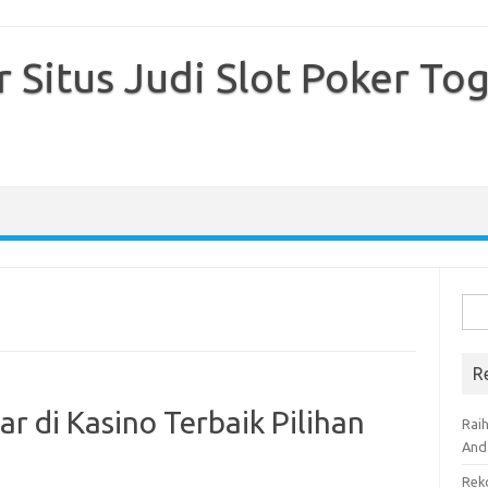
r Situs Judi Slot Poker To
Sea
for:
R
 di Kasino Terbaik Pilihan
Rai
And
Rek