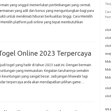
Ter
ermain yang unggul memerlukan pertimbangan yang cermat.
ermainan yang adil dan bonus yang menguntungkan bagi para
Car
kti untuk menikmati hiburan berkualitas tinggi. Cara Memilih
Pem
 Memilih platform judi online yang tepat membutuhkan
slo
slo
slo
ogel Online 2023 Terpercaya
mej
hk
judi togel yang hadir di tahun 2023 saat ini. Dengan bermain
hk
keuntungan yang memuaskan. Kegiatan taruhannya semakin
 keuntungan yang sangat besar. Jadi jangan khawatir lagi
hk
ndar terpercaya anda akan mendapatkan pilihan game…
slo
slo
qq 