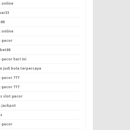
t online
uar33
t88
t online
t gacor
bet88
t gacor hari ini
n judi bola terpercaya
t gacor 777
t gacor 777
us slot gacor
t jackpot
us
t gacor