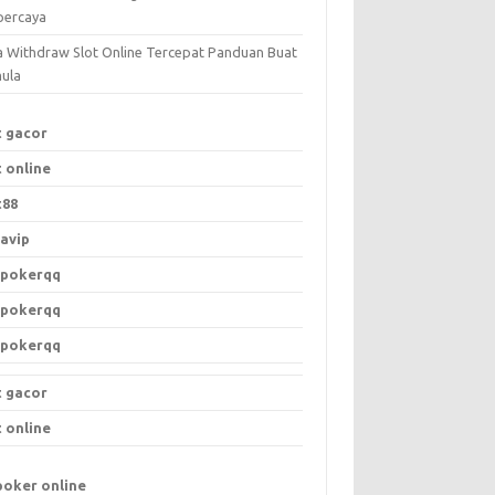
percaya
a Withdraw Slot Online Tercepat Panduan Buat
ula
t gacor
t online
t88
avip
bpokerqq
bpokerqq
bpokerqq
t gacor
t online
poker online