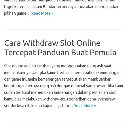
yang sangat besar. Jadi jangan khawatir lagi dengan permainan
togel karena di dalam Bandar terpercaya anda akan mendapatkan
pilihan game…
Read More »
Cara Withdraw Slot Online
Tercepat Panduan Buat Pemula
Slot online adalah taruhan yang menggunakan uang asli saat
memainkannya. Jadi jika kamu berhasil mendapatkan kemenangan
dari game ini, maka kemenangan tersebut akan membuahkan
keuntungan berupa uang asli dengan nominal yang besar. Jika kamu
sudah berhasil menemukan kemenangan dalam permainan slot,
kamu bisa melakukan withdraw atau penarikan dana. Withdraw
sendiri bisa dilakukan kapan saja tapi…
Read More »