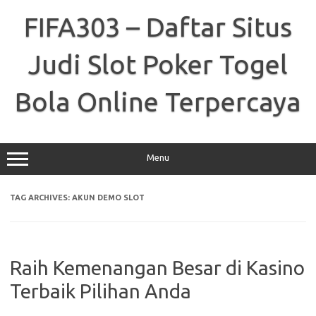
Skip
to
FIFA303 – Daftar Situs
content
Judi Slot Poker Togel
Bola Online Terpercaya
Menu
TAG ARCHIVES:
AKUN DEMO SLOT
Raih Kemenangan Besar di Kasino
Terbaik Pilihan Anda