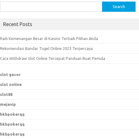
S
e
a
Recent Posts
r
c
Raih Kemenangan Besar di Kasino Terbaik Pilihan Anda
h
Rekomendasi Bandar Togel Online 2023 Terpercaya
f
o
Cara Withdraw Slot Online Tercepat Panduan Buat Pemula
r
:
slot gacor
slot online
slot88
mejavip
hkbpokerqq
hkbpokerqq
hkbpokerqq