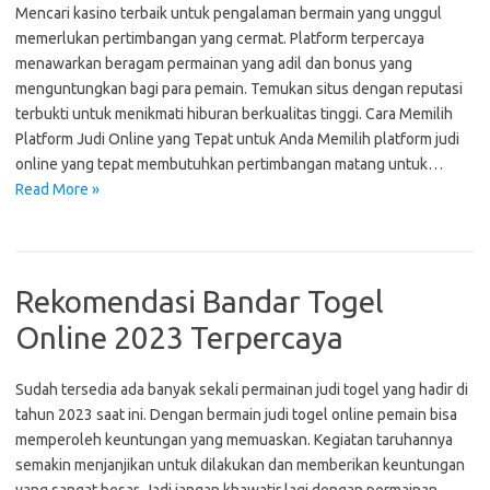
Mencari kasino terbaik untuk pengalaman bermain yang unggul
memerlukan pertimbangan yang cermat. Platform terpercaya
menawarkan beragam permainan yang adil dan bonus yang
menguntungkan bagi para pemain. Temukan situs dengan reputasi
terbukti untuk menikmati hiburan berkualitas tinggi. Cara Memilih
Platform Judi Online yang Tepat untuk Anda Memilih platform judi
online yang tepat membutuhkan pertimbangan matang untuk…
Read More »
Rekomendasi Bandar Togel
Online 2023 Terpercaya
Sudah tersedia ada banyak sekali permainan judi togel yang hadir di
tahun 2023 saat ini. Dengan bermain judi togel online pemain bisa
memperoleh keuntungan yang memuaskan. Kegiatan taruhannya
semakin menjanjikan untuk dilakukan dan memberikan keuntungan