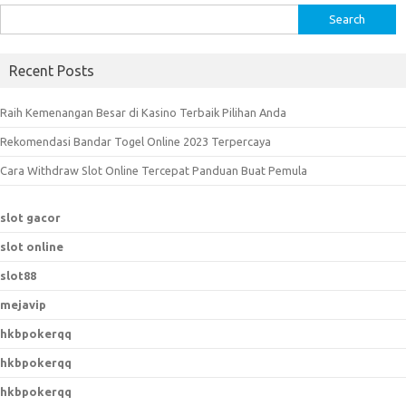
S
e
a
Recent Posts
r
c
Raih Kemenangan Besar di Kasino Terbaik Pilihan Anda
h
Rekomendasi Bandar Togel Online 2023 Terpercaya
f
o
Cara Withdraw Slot Online Tercepat Panduan Buat Pemula
r
:
slot gacor
slot online
slot88
mejavip
hkbpokerqq
hkbpokerqq
hkbpokerqq