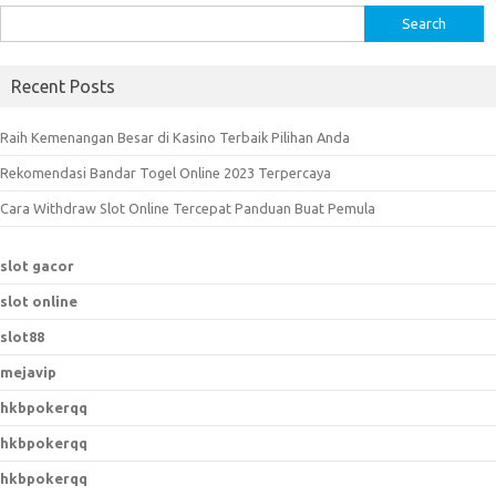
S
e
a
Recent Posts
r
c
Raih Kemenangan Besar di Kasino Terbaik Pilihan Anda
h
Rekomendasi Bandar Togel Online 2023 Terpercaya
f
o
Cara Withdraw Slot Online Tercepat Panduan Buat Pemula
r
:
slot gacor
slot online
slot88
mejavip
hkbpokerqq
hkbpokerqq
hkbpokerqq