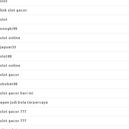
slot
link slot gacor
slot
nongki99
slot online
jaguar33
slot88
slot online
slot gacor
sbobet88
slot gacor hari ini
agen judi bola terpercaya
slot gacor 777
slot gacor 777