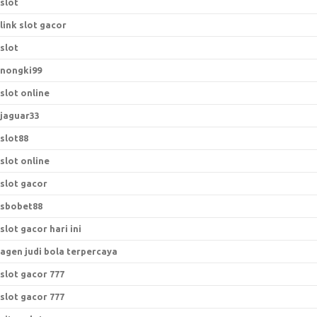
slot
link slot gacor
slot
nongki99
slot online
jaguar33
slot88
slot online
slot gacor
sbobet88
slot gacor hari ini
agen judi bola terpercaya
slot gacor 777
slot gacor 777