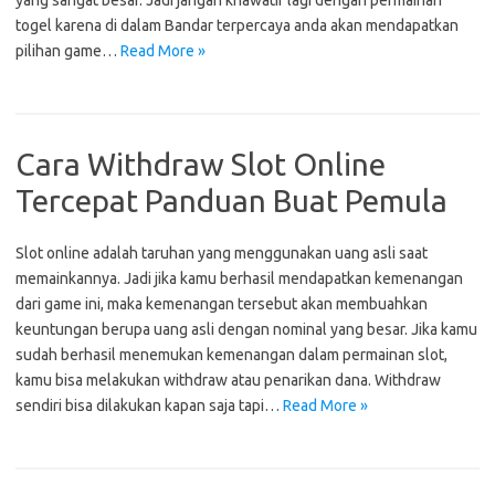
yang sangat besar. Jadi jangan khawatir lagi dengan permainan
togel karena di dalam Bandar terpercaya anda akan mendapatkan
pilihan game…
Read More »
Cara Withdraw Slot Online
Tercepat Panduan Buat Pemula
Slot online adalah taruhan yang menggunakan uang asli saat
memainkannya. Jadi jika kamu berhasil mendapatkan kemenangan
dari game ini, maka kemenangan tersebut akan membuahkan
keuntungan berupa uang asli dengan nominal yang besar. Jika kamu
sudah berhasil menemukan kemenangan dalam permainan slot,
kamu bisa melakukan withdraw atau penarikan dana. Withdraw
sendiri bisa dilakukan kapan saja tapi…
Read More »