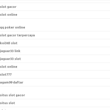
slot gacor
slot online
qq poker online
slot gacor terpercaya
koi365 slot
jaguar33 link
jaguar33 slot
slot online
slot777
agam99 daftar
situs slot gacor
situs slot