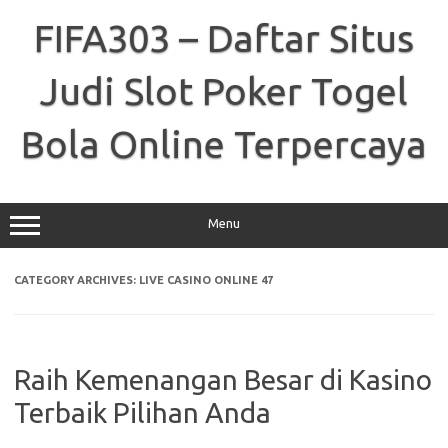
Skip
to
FIFA303 – Daftar Situs
content
Judi Slot Poker Togel
Bola Online Terpercaya
Menu
CATEGORY ARCHIVES:
LIVE CASINO ONLINE 47
Raih Kemenangan Besar di Kasino
Terbaik Pilihan Anda