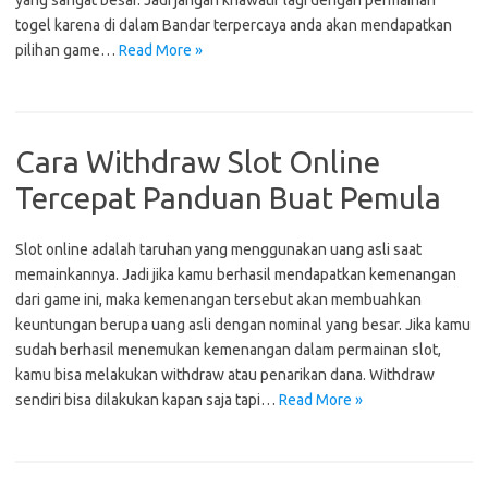
yang sangat besar. Jadi jangan khawatir lagi dengan permainan
togel karena di dalam Bandar terpercaya anda akan mendapatkan
pilihan game…
Read More »
Cara Withdraw Slot Online
Tercepat Panduan Buat Pemula
Slot online adalah taruhan yang menggunakan uang asli saat
memainkannya. Jadi jika kamu berhasil mendapatkan kemenangan
dari game ini, maka kemenangan tersebut akan membuahkan
keuntungan berupa uang asli dengan nominal yang besar. Jika kamu
sudah berhasil menemukan kemenangan dalam permainan slot,
kamu bisa melakukan withdraw atau penarikan dana. Withdraw
sendiri bisa dilakukan kapan saja tapi…
Read More »